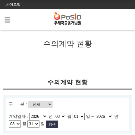
사이트맵
수의계약 현황
수의계약 현황
구 분 :
계약일자 :
년
월
일 ~
년
월
일