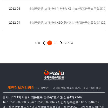
2012-08
우체국금융 고객센터 4년연속 KS마크 인증(한국표준협회) (2012
2012-04
우체국금융 고객센터 KSQI 5년연속 인증(한국능률협회) (2012. 
처음
1
2
마지막
개인정보처리방침
l
이용약관
l
고정형 영상정보처리기기 운영·관리 방침
본사 : (07219) 서울시 영등포구 선유동2로 6 (당산동4가 93-6)
Tel :
02-2610-6000
/ Fax : 02-2610-6069 / 사업자 등록번호 : 107-82-04619
개인정보보호 책임자 : 경영전략처 최용록 / 개인정보담당자 : 정보보호팀 하윤경